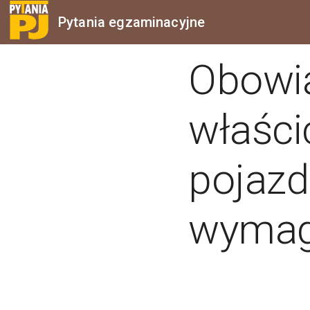
Pytania egzaminacyjne
Obowi
właści
pojazd
wymag