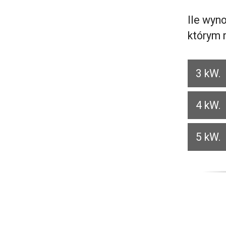
Ile wyn
którym 
3 kW.
4 kW.
5 kW.