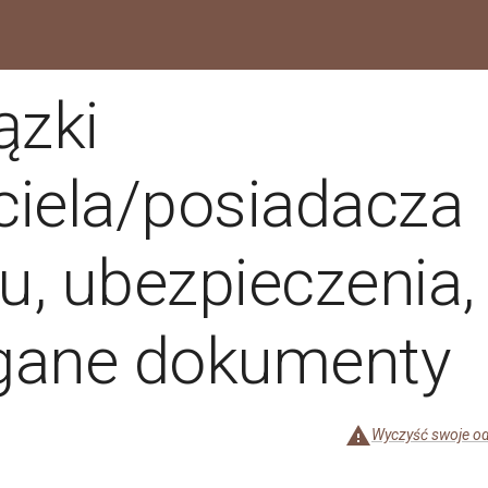
ązki
ciela/posiadacza
u, ubezpieczenia,
ane dokumenty
Wyczyść swoje odp