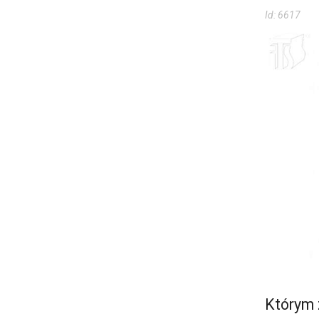
Id:
6617
Którym 