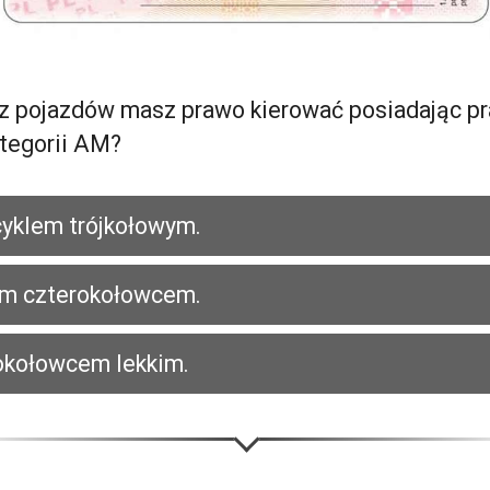
z pojazdów masz prawo kierować posiadając p
ategorii AM?
yklem trójkołowym.
m czterokołowcem.
okołowcem lekkim.