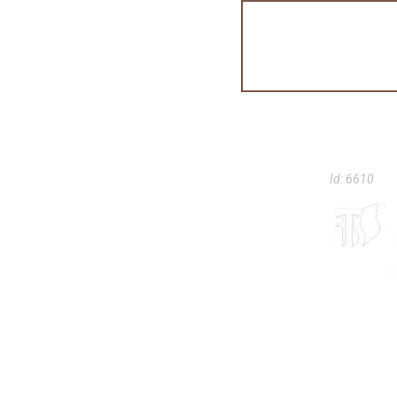
Id:
6610