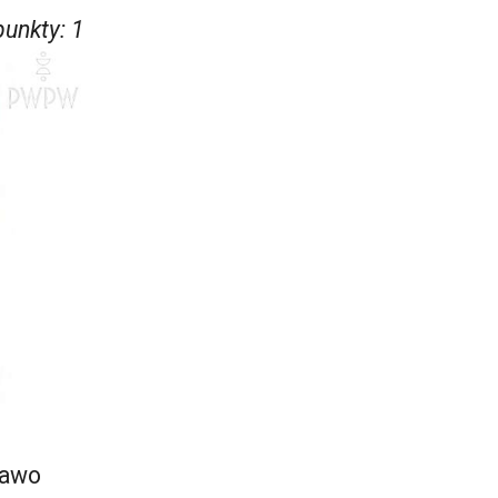
punkty
:
1
rawo