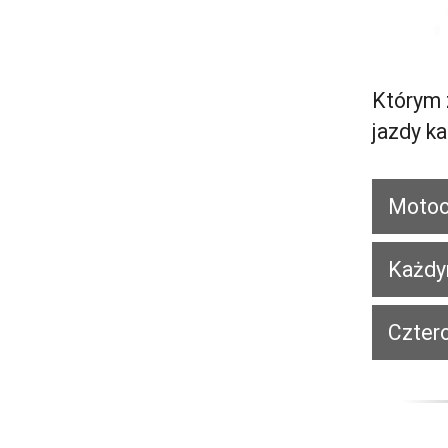
Którym 
jazdy k
Motoc
Każdy
Czter