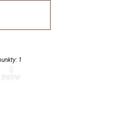
punkty
:
1