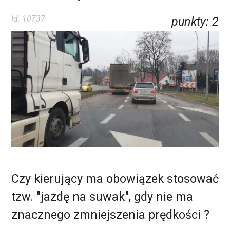
Id:
10737
punkty
:
2
Czy kierujący ma obowiązek stosować
tzw. "jazdę na suwak", gdy nie ma
znacznego zmniejszenia prędkości ?